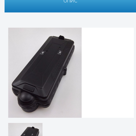
ОПИС
Технические характеристики
Персональный GPS 
Размеры, мм:
Вес, г:
Диапазон:
GPS-модуль:
GPS-GSM:
Датчик вибрации и движения:
Точность позиционирования:
A-GPS: