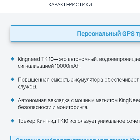
ХАРАКТЕРИСТИКИ
Персональный GPS т
трекер Kingneed TK10
153 x 58 х 34
Kingneed TK 10— это автономный, водонепроницае
369
сигнализацией 10000mAh.
850/900/1800/1900 МГц
Повышенная емкость аккумулятора обеспечивает 
U-BLOX G7020-ST, 50 каналов
службы.
Внутренняя антенна
Автономная закладка с мощным магнитом KingNeed
безопасности и мониторинга.
Встроенный
Трекер Кингнид ТК10 использует уникальное сочет
<5 м
Offline услуги AssistNow