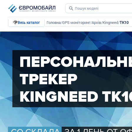
Головна
/
GPS моніторинг
/
Архів
/
Kingneed
/
TK10
Весь каталог
ПЕРСОНАЛЬН
ТРЕКЕР
KINGNEED TK1