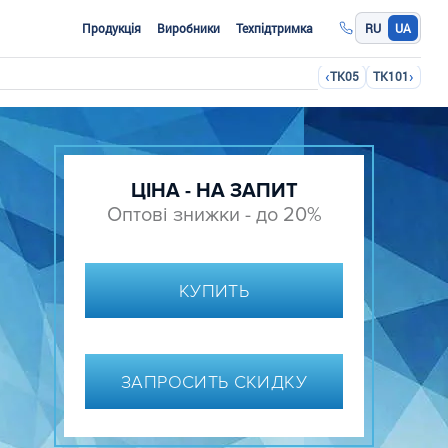
Продукція
Виробники
Техпідтримка
RU
UA
‹
›
TK05
TK101
ЦІНА - НА ЗАПИТ
Оптові знижки - до 20%
КУПИТЬ
ЗАПРОСИТЬ СКИДКУ