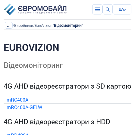
UA
...
/
Виробники
/
EuroVizion
/
Відеомоніторинг
EUROVIZION
Відеомоніторинг
4G AHD відеореєстратори з SD картою
mRC400A
mRC400A-GELW
4G AHD відеореєстратори з HDD