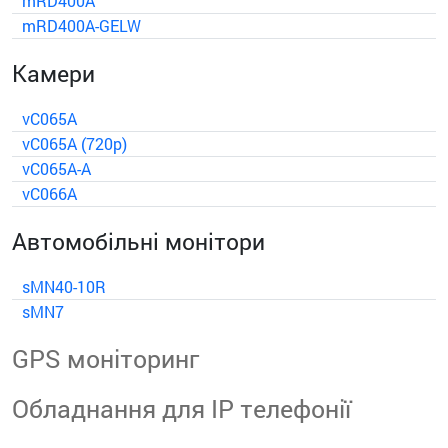
mRD400A
mRD400A-GELW
Камери
vC065A
vC065A (720p)
vC065A-A
vC066A
Автомобільні монітори
sMN40-10R
sMN7
GPS моніторинг
Обладнання для IP телефонії