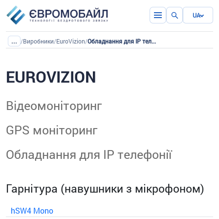
UA
...
/
Виробники
/
EuroVizion
/
Обладнання для IP телефонії
EUROVIZION
Відеомоніторинг
GPS моніторинг
Обладнання для IP телефонії
Гарнітура (навушники з мікрофоном)
hSW4 Mono