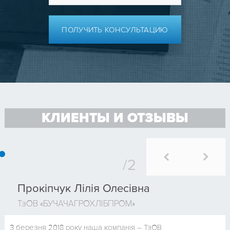
ПОЛУЧИТЬ КОНСУЛЬТАЦИЮ
КЛИЕНТЫ И ОТЗЫВЫ
Прокіпчук Лілія Олесівна
ТзОВ «БУЧАЧАГРОХЛІБПРОМ»
З березня 2018 року наша компанія – ТзОВ