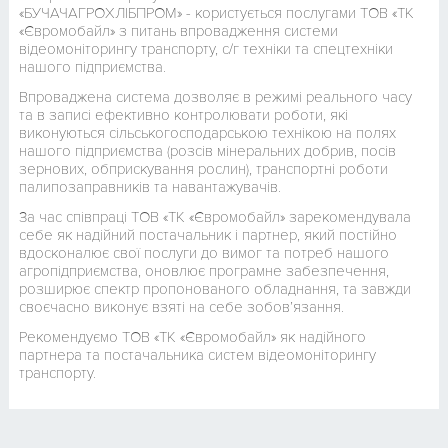
«БУЧАЧАГРОХЛІБПРОМ» - користується послугами ТОВ «ТК
«Євромобайл» з питань впровадження системи
відеомоніторингу транспорту, с/г техніки та спецтехніки
нашого підприємства.
Впроваджена система дозволяє в режимі реального часу
та в записі ефективно контролювати роботи, які
виконуються сільськогосподарською технікою на полях
нашого підприємства (розсів мінеральних добрив, посів
зернових, обприскування рослин), транспортні роботи
палипозаправників та навантажувачів.
За час співпраці ТОВ «ТК «Євромобайл» зарекомендувала
себе як надійний постачальник і партнер, який постійно
вдосконалює свої послуги до вимог та потреб нашого
агропідприємства, оновлює програмне забезпечення,
розширює спектр пропонованого обладнання, та завжди
своєчасно виконує взяті на себе зобов’язання.
Рекомендуємо ТОВ «ТК «Євромобайл» як надійного
партнера та постачальника систем відеомоніторингу
транспорту.