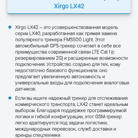
Xirgo LX42
Датчики
Акселерометр (3 оси)
Обнаружение глушения
Безопасность
Xirgo LX42 – это усовершенствованная модель
(Jamming detection)
серии LX40, разработанная как прямая замена
популярного трекера FMS500 Light. Этот
Физические характеристики
автомобильный GPS-трекер сочетает в себе все
преимущества современной связи
LTE Cat 1
(с
Размеры
резервированием 2G) и расширенные возможности
68 x 91 x 19 мм
подключения. Устройство создано для тех, кому
недостаточно базового функционала: оно
Вес
65 г
предлагает увеличенную автономность и
универсальные входы для подключения аналоговых
Рабочая
-20°C ... +60°C (с батареей)
датчиков.
температура
Если вы ищете надежный трекер для отслеживания
Класс защиты
коммерческого транспорта, LX42 станет идеальным
IP41
корпуса
выбором. Благодаря поддержке программируемой
логики и гибкой конфигурации, этот GSM-трекер
легко адаптируется под задачи логистики,
международных перевозок, служб доставки и
аренды спецтехники.