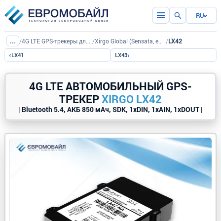
RU
...
/
4G LTE GPS-трекеры для авто
/
Xirgo Global (Sensata, ex-BCE)
/
LX42
‹
›
LX41
LX43
4G LTE АВТОМОБИЛЬНЫЙ GPS-
ТРЕКЕР
XIRGO LX42
| Bluetooth 5.4, АКБ 850 мАч, SDK, 1xDIN, 1xAIN, 1xDOUT |