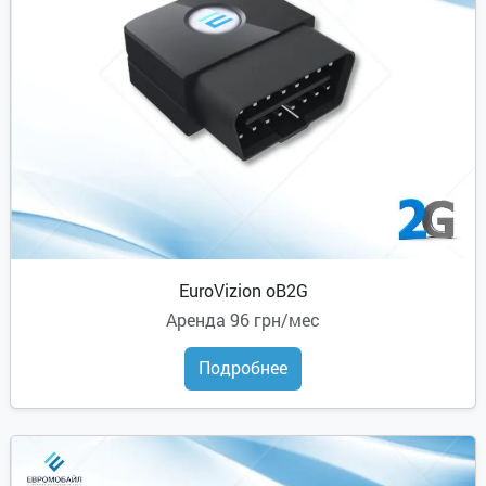
EuroVizion oB2G
Аренда
96 грн/мес
Подробнее