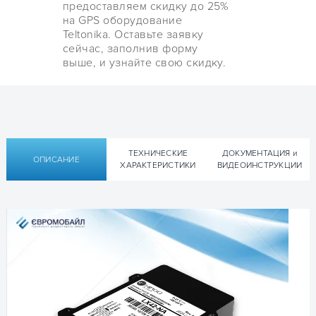
предоставляем скидку до 25%
на GPS оборудование
Teltonika. Оставьте заявку
сейчас, заполнив форму
выше, и узнайте свою скидку.
ТЕХНИЧЕСКИЕ
ДОКУМЕНТАЦИЯ и
ОПИСАНИЕ
ХАРАКТЕРИСТИКИ
ВИДЕОИНСТРУКЦИИ
Технические характеристики
Техническая документация GPS-
трекер (маячок) для авто
Xirgo LX42
Технические характеристики GPS-
трекер (маячок) для авто
Xirgo LX42
▹ Техническая спецификация Datasheet XIRGO
GLOBAL LX42 – [ENG]
🔍