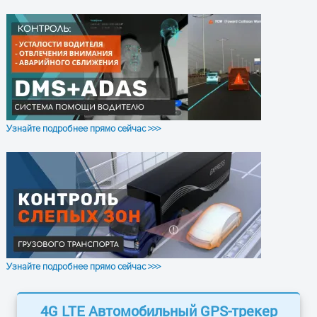
1 (DOUT, Open Drain)
выходы
Bluetooth
5.4 LE
Настройка и
Micro-USB
отладка
Питание
Узнайте подробнее прямо сейчас >>>
Напряжение
9 - 31 В DC
питания
От высоковольтных
Защита питания
импульсов (HV protection)
Резервный
Li-Po 850 мАч
аккумулятор
Функциональные возможности
Узнайте подробнее прямо сейчас >>>
Программируемая
Поддержка скриптов (SDK)
4G LTE Автомобильный GPS-трекер
логика