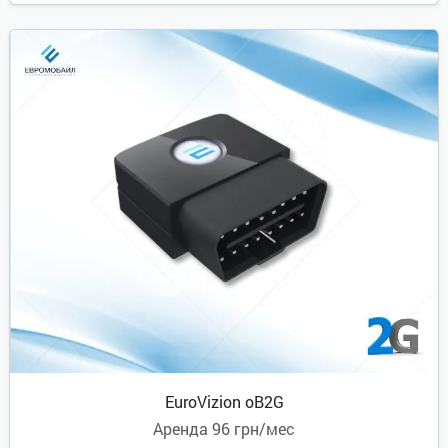
EuroVizion oB2G
Аренда
96 грн/мес