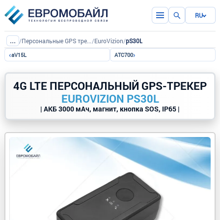
RU
...
/
Персональные GPS трекеры
/
EuroVizion
/
pS30L
‹
›
aV15L
ATC700
4G LTE ПЕРСОНАЛЬНЫЙ GPS-ТРЕКЕР
EUROVIZION PS30L
| АКБ 3000 мАч, магнит, кнопка SOS, IP65 |