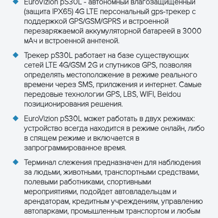
EuroVizion pS30L - автономный влагозащищенный
Время в режиме
20 дней
(защита IPX65) 4G LTE персональный gps-трекер с
ожидания
поддержкой GPS/GSM/GPRS и встроенной
перезаряжаемой аккумуляторной батареей в 3000
Температура хранения
-30°C до +80°C
мАч и встроенной аннтеной.
Рабочая температура
-20°C до +75°C
Трекер pS30L работает на базе существующих
сетей LTE 4G/GSM 2G и спутников GPS, позволяя
Влажность
10%~85%
определять местоположение в режиме реального
неконденсированная
времени через SMS, приложения и интернет. Самые
передовые технологии GPS, LBS, WIFI, Beidou
позиционирования решения.
EuroVizion pS30L может работать в двух режимах:
ОСТАВЬТЕ ЗАЯВКУ
устройство всегда находится в режиме онлайн, либо
и получите консультацию
в спящем режиме и включается в
запрограммированное время.
Терминал слежения предназначен для наблюдения
за людьми, животными, транспортными средствами,
полевыми работниками, спортивными
мероприятиями, подойдет автовладельцам и
арендаторам, кредитным учреждениям, управлению
автопарками, промышленным транспортом и любым