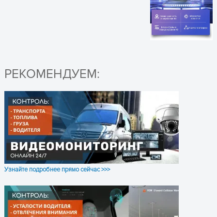
GPS
Частота GPS
L1, 1575.42 МГц
C / A код
1.023 МГц частота
Канал
56 каналов для
всеобъемлющего
РЕКОМЕНДУЕМ:
ПОЛУЧИТЬ КОНСУЛЬТАЦИЮ
отслеживания
Точность скорости
0.1 м / с
Точность времени
1 микросекунда,
синхронизированная со
спутником
Исходные данные
WGS-84
Узнайте подробнее прямо сейчас >>>
Точность GPS
10м, 2D RMS
Время до первого
Повторное включение
фиксирования
0.1с Холодное
состояние 32с