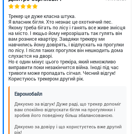
Трекер це дуже класна штука.
Я власник бігля. Хто незнає це охотнячий пес.
Якому треба бігать по лісу і ганять все живе змісця
на місто. І якщьо йому нерозрішать так гулять він
вам рознисе квартіру. Завдяки трекеру ми
навчились йому довірять, і відпускать на прогулки
по лісу. І після таких прогулок він нешкодить дома
слухаєтся на дворі.
Но є один мінус цього трекіра, який неможливо
виправити поки незакінчится війна. Іноді під час
тривоги може пропадать сігнал. Чесний відгук!
Користуюсь трекером другий рік.
Евромобайл
Дякуємо за відгук! Дуже раді, що трекер допоміг
вам спокійно відпускати бігля на прогулянки і
зробив його поведінку більш збалансованою.
Дякуємо за довіру і що користуєтесь вже другий
рік!