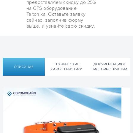
предоставляем скидку до 25%
на GPS оборудование
Teltonika. Оставьте заявку
сейчас, заполнив форму
выше, и узнайте свою скидку.
ТЕХНИЧЕСКИЕ
ДОКУМЕНТАЦИЯ и
ОПИСАНИЕ
ХАРАКТЕРИСТИКИ
ВИДЕОИНСТРУКЦИИ
Технические характеристики
Техническая документация 4G LTE
GPS трекера для собак
Технические характеристики 4G LTE
EuroVizion pTL40L
GPS трекера для собак
EuroVizion pTL40L
▹ Руководство пользователя User Manual EuroVizion