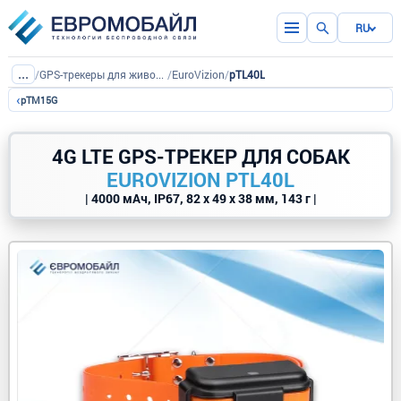
RU
...
/
GPS-трекеры для животных
/
EuroVizion
/
pTL40L
‹
pTM15G
4G LTE GPS-ТРЕКЕР ДЛЯ СОБАК
EUROVIZION PTL40L
| 4000 мАч, IP67, 82 х 49 х 38 мм, 143 г |