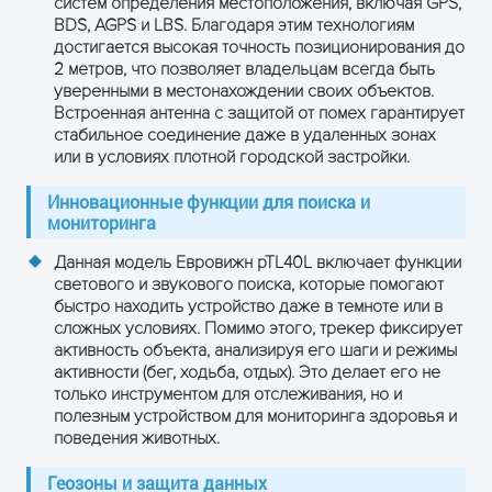
-162 dBm
систем определения местоположения, включая GPS,
трекинга
BDS, AGPS и LBS. Благодаря этим технологиям
достигается высокая точность позиционирования до
Точность
<2 м (1σ)
2 метров, что позволяет владельцам всегда быть
позиционирования
уверенными в местонахождении своих объектов.
Встроенная антенна с защитой от помех гарантирует
Точность времени
<30 нс (1σ)
стабильное соединение даже в удаленных зонах
или в условиях плотной городской застройки.
Размеры
82×49×38 мм
Инновационные функции для поиска и
Материал корпуса
Нейлоновый пластик
мониторинга
Данная модель Евровижн pTL40L включает функции
Уровень защиты IP
IP67
светового и звукового поиска, которые помогают
быстро находить устройство даже в темноте или в
Вес устройства
143 грамма
сложных условиях. Помимо этого, трекер фиксирует
активность объекта, анализируя его шаги и режимы
активности (бег, ходьба, отдых). Это делает его не
только инструментом для отслеживания, но и
полезным устройством для мониторинга здоровья и
ОСТАВЬТЕ ЗАЯВКУ
поведения животных.
и получите консультацию
Геозоны и защита данных