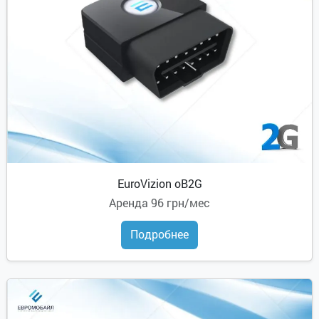
EuroVizion oB2G
Аренда
96 грн/мес
Подробнее