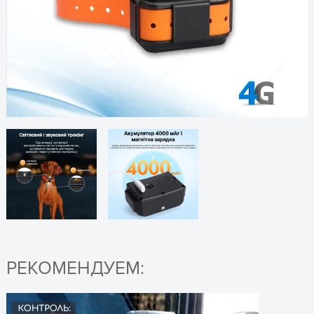
pTL40L – [UKR]
🔍
LTE-FDD:
▹ Универсальная инструкция к GPS-трекерам
Частотный
B1/B3/B5/B7/B8/B20
EuroVizion и ПО мониторинга EuroVizion – [RU]
🔍
диапазон, МГц
GSM: 900/1800
Каналы
64 спутниковых канала
SIM-карта: Nano SIM
ОСТАВЬТЕ ЗАЯВКУ
Антенна связи:
и получите консультацию
встроенная FPC-
антенна
Антенна
позиционирования:
встроенная антенна
(20×20×4 мм)
Интерфейсы
Порт зарядки:
РЕКОМЕНДУЕМ:
магнитный +
последовательный
порт