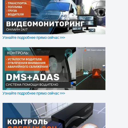
Суона: 1 выход
Светодиоды: красный
ПОЛУЧИТЬ КОНСУЛЬТАЦИЮ
(зарядка), жёлтый
(GPS), синий (4G), белый
(запись активности)
Узнайте подробнее прямо сейчас >>>
GPS: L1 1575.42±1.023
МГц
Сетевые
протоколы
Beidou: B1
1561.098±2.046 МГц
Питание
Батарея, DC 3.4–4.5 В
В рабочем состоянии: 4
Узнайте подробнее прямо сейчас >>>
В / 59.8 мА
Энергопотребление
В режиме ожидания: 4 В
/ 4.8 мА
4000 мАч (3.7 В,
Аккумулятор