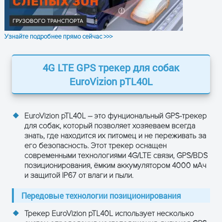
полимерный)
Диапазон рабочих
-20°C…+75°C
температур
Узнайте подробнее прямо сейчас >>>
Температура
-30°C…+80°C
хранения
4G LTE GPS трекер для собак
EuroVizion pTL40L
10–85% RH (без
Рабочая
влажность
образования конденсата)
Модуль связи
SIMCOM A7670E-LASE
EuroVizion pTL40L – это фунциональный GPS-трекер
для собак, который позволяет хозяеваем всегда
Режим
знать, где находится их питомец и не переживать за
BDS/GPS/AGPS/LBS
позиционирования
его безопасность. Этот трекер оснащен
современными технологиями 4G/LTE связи, GPS/BDS
Время холодного
позиционирования, ёмким аккумулятором 4000 мАч
32 секунды
старта
и защитой IP67 от влаги и пыли.
Время горячего
1 секунда
Передовые технологии позиционирования
старта
Трекер EuroVizion pTL40L использует несколько
Чувствительность