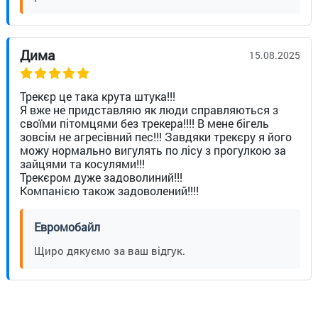
Дима
15.08.2025
Трекєр це така крута штука!!!
Я вже не придставляю як люди справляються з
своїми пітомцями без трекера!!!! В мене бігель
зовсім не агресівний пес!!! Завдяки трекєру я його
можу нормально вигулять по лісу з прогулкою за
зайцями та косулями!!!
Трекєром дуже задоволиний!!!
Компанією також задоволений!!!!
Евромобайл
Щиро дякуємо за ваш відгук.