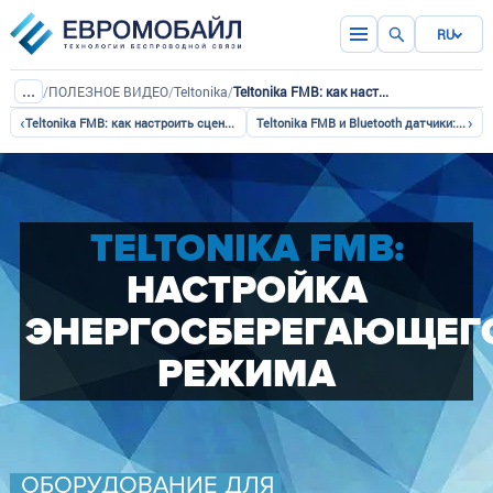
RU
...
/
ПОЛЕЗНОЕ ВИДЕО
/
Teltonika
/
Teltonika FMB: как настроить энергосберегающий режим
‹
›
Teltonika FMB: как настроить сценарии безопасного вождения
Teltonika FMB и Bluetooth датчики: легкая настройка
TELTONIKA FMB:
НАСТРОЙКА
ЭНЕРГОСБЕРЕГАЮЩЕГ
РЕЖИМА
ОБОРУДОВАНИЕ ДЛЯ