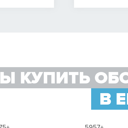
Ы КУПИТЬ ОБ
В 
75+
5957+