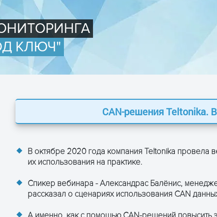
ОНИТОРИНГА
ОД КЛЮЧ"
CAN-решения Teltonika.
В октябре 2020 года компания Teltonika провела
их использования на практике.
Спикер вебинара - Александрас Балёнис, менедже
рассказал о сценариях использования CAN данных
А именно, как с помощью CAN-решений повысить 