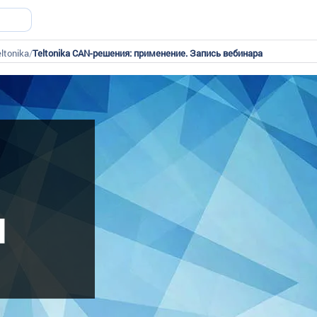
ltonika
/
Teltonika CAN-решения: применение. Запись вебинара
Я