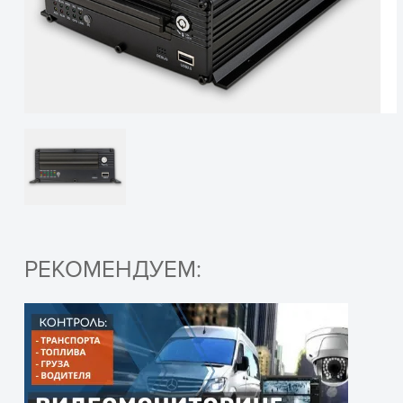
аналоговые
ОСТАВЬТЕ ЗАЯВКУ
Видеовыход
1 выход PAL/NTSC, 
и получите консультацию
75 Ом, цифровой в
Вывод видео
1 или 4 канала сра
Видеостандарты
PAL: 25 к/с; NTSC: 3
Частота кадров (всего)
PAL: 100 кадров; N
Аудио
Аудиовход: 4-х ка
Аудиовыход: 1 вых
Базовый выходной 
Искажения и шумы:
РЕКОМЕНДУЕМ:
Режим записи: син
Аудио кодек: ADPC
ПОЛУЧИТЬ КОНСУЛЬТАЦИЮ
Сжатие изображений
H.264 постоянный 
Форматы видео
PAL: 4х CIF (352 х 2
NTSC: 4х CIF (352 х 