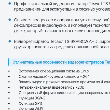
Профессиональный видеорегистратор Teswell TS
предназначен для эксплуатации в сложных услов
1.0 В
идеосигнал
Он имеет процессор и операционную систему, ра
декомпрессии видео/аудио, и использует техноло
зу (квадратор)
диске, который отличается высокими производител
0 к/с
Видеорегистратор Тесвел TS-910ABCW AHD широко
других транспортных средствах повышенной опасн
TSC: 120 кадров
нальный независимый вход, 600 Ом
Отличительные особенности видеорегистратора Tes
од (4 канала могут выводиться произвольно)
уровень: 1.0—2.2 В
Встроенная операционная система Linux
 ≤-30 дБ
хронизация звука и изображения
Сжатие масштабируемым кодеком H.264
M
Запись видео в режиме реального времени по 4 ка
Четырёхканальная видеозапись 720p
сжатый поток
Специальный формат видео и защита сохраняемых 
Функции 3G/4G
88) или 4х HD1 (704 х 288) или 4х D1 (704 х 576)
Функции GPS
240) или 4х HD1 (704 х 240) или 4х D1 (704 х 480)
Функция WI-FI