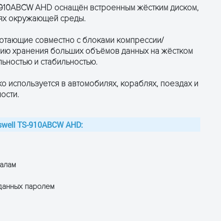
-910ABCW AHD оснащён встроенным жёстким диском,
иях окружающей среды.
ботающие совместно с блоками компрессии/
гию хранения больших объёмов данных на жёстком
ьностью и стабильностью.
 используется в автомобилях, кораблях, поездах и
ПОЛУЧИТЬ КОНСУЛЬТАЦИЮ
ости.
well TS-910ABCW AHD:
налам
данных паролем