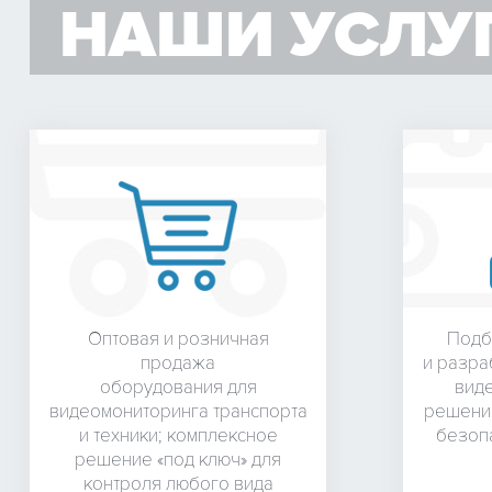
НАШИ УСЛУ
Оптовая и розничная
Подб
продажа
и разра
оборудования для
вид
видеомониторинга транспорта
решения
и техники; комплексное
безопа
решение «под ключ» для
контроля любого вида