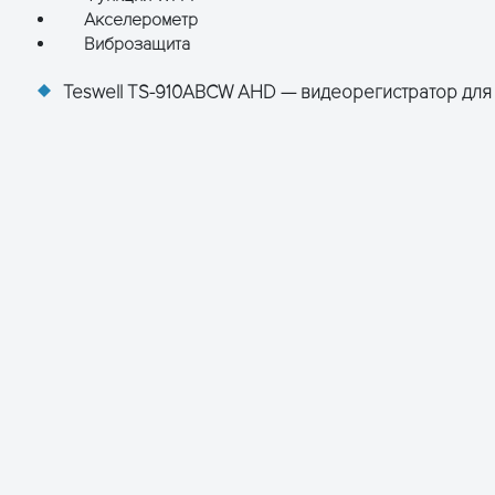
Акселерометр
Виброзащита
Б/с
Teswell TS-910ABCW AHD — видеорегистратор для 
ас/канал HD1 & D1: 85 M-675 МБ/час/канал
52 х 288)
288); 1 или 4х D1 (704 х 576)
352 х 240); 1 или 4х HD1(704 х 240); 1 или 4х D1(704 х
потока на выбор
ависимый вход. Триггер напряжения