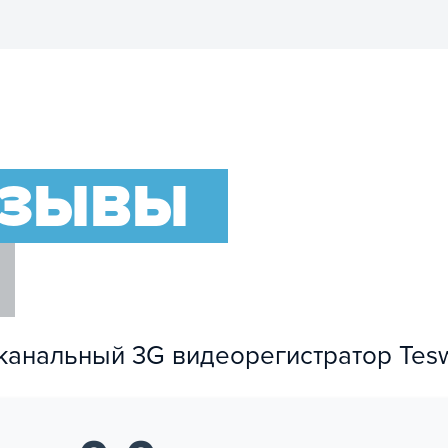
ход
ТЗЫВЫ
(опция)
 подключения другого транспортного оборудования
 подключения другого транспортного оборудования
язь (Intercom)
ьно)
оканальный 3G видеорегистратор Te