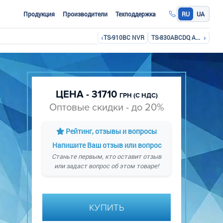
Продукция
Производители
Техподдержка
RU
UA
‹
›
TS-910BC NVR
TS-830ABCDQ AHD
ЦЕНА - 31710
ГРН (С НДС)
Оптовые скидки - до 20%
Рейтинг, отзывы и вопросы
Напишите Ваш отзыв или вопрос
Станьте первым, кто оставит отзыв
или задаст вопрос об этом товаре!
КУПИТЬ