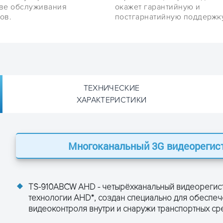
тве обслуживания
окажет гарантийную и
ов.
постгарнатийную поддержку
ТЕХНИЧЕСКИЕ
ХАРАКТЕРИСТИКИ
я Teswell TS-910ABCW AHD:
Многоканальный 3G видеорегис
Teswell TS-910ABCW AHD
TS-910ABCW AHD - четырёхканальный видеорегист
технологии AHD*, создан специально для обеспе
висимый вход: 1.0 В, 75 Ом, ч/б и цветные камеры
видеоконтроля внутри и снаружи транспортных сре