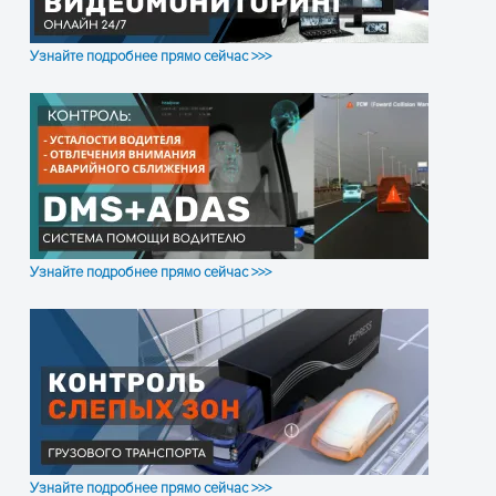
Видео поток
CIF: 24 – 112 КБ/с
HD1 и D1: 24-192 К
Узнайте подробнее прямо сейчас >>>
Занимаемая видео память
CIF: 85 M-394 МБ/ч
на HDD
Разрешение при
PAL: 1 или 4х CIF (3
воспроизведении
1 или 4х HD1 (704 х 
NTSC: 1 или 4х CIF (
480)
Битрейд аудио
4 КБ/с / канал
Узнайте подробнее прямо сейчас >>>
Занимаемая аудио память
14 МБ / час / канал
на HDD
Жёсткий диск
1 SATA, 2.5″, до 1 TБ
Качество изображений
Восемь скоростей 
Вход сигналов тревоги
4-х канальный нез
Узнайте подробнее прямо сейчас >>>