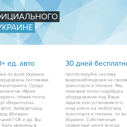
ОФИЦИАЛЬНОГО
УКРАИНЕ
+ ед. авто
30 дней бесплатн
ики по всей Украине
протестируйте систему
борудованы системами
видеонаблюдения на свое
мониторинга. Среди
транспорте и технике. Мы
 клиентов «Мрия
поможем точно подобрать
лдинг», Новая почта,
оборудование под Ваши
рт «Борисполь»,
задачи или установим его
флот, Киевавтодор,
«под ключ» на любой вид
вод «Богдан»,
транспорта и техники, по в
цкий ГОК и др. Вы
Украине. Собственный
 быть уверены в
сервисный центр всегда