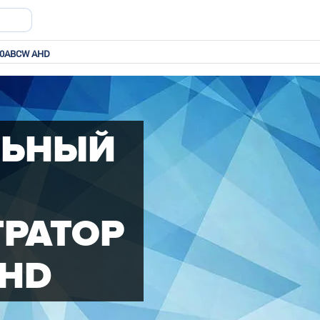
10ABCW AHD
ЛЬНЫЙ
ТРАТОР
AHD