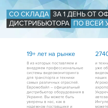
СО СКЛАДА
ЗА 1 ДЕНЬ ОТ 
ДИСТРИБЬЮТОРА
ПО ВСЕЙ 
19+ лет на рынке
2740
8 из которых поставляем и
и техн
внедряем профессиональные
уже о
системы видеомониторинга
видео
для транспорта и техники
наших
самых различных отраслей.
Агрохо
Евромобайл – официальный
аэропо
дистрибьютор оборудования в
Укрреч
Украине. Вы можете быть
автоза
уверены в нас, как в
Ингуле
надежном поставщике и
можете