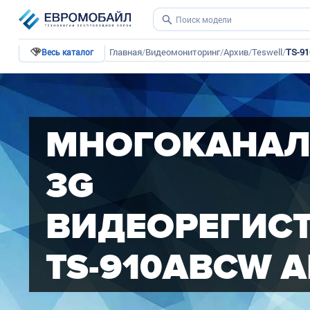
Главная
/
Видеомониторинг
/
Архив
/
Teswell
/
TS-9
Весь каталог
МНОГОКАНА
3G
ВИДЕОРЕГИС
TS-910ABCW 