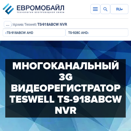
RU
...
/
Архив
/
Teswell
/
TS-918ABCW NVR
‹
›
TS-918ABCW AHD
TS-928C AHD
МНОГОКАНАЛЬНЫЙ
3G
ВИДЕОРЕГИСТРАТОР
TESWELL TS-918ABCW
NVR