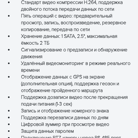
Стандарт видео компрессии H.264, поддержка
Сотовый 4G\3G
FDD-L
двойного потока передачи данных по сети
LTE/WCDMA
Пять операций с видео: предварительный
(оп
просмотр, запись, воспроизведение, резервное
копирование, передача по сети
Расширения
RS232
2 (опция)
отлад
Хранение данных: 1 SATA, 2.5", максимальная
ёмкость 2 ТБ
RS485
1 (о
Сигнализирование о предзаписи и обнаружение
движения
Громкая связь
1 выход
Удалённый видеомониторинг в режиме реального
времени
Акселерометр
1 (о
Отображение данных с GPS на экране
(дополнительная опция), поддержка геозон и
CAN-шина
1 (о
отображение пройденного маршрута
Поддержка дозаписи видео после прекращения
Другие
Напряжение питания
8-36 В постоян
подачи питания (1-3 сек)
и потребление
В
Запись и отображение номерного знака
Рабочая
-20~+85
Поддержка перезаписи данных по дням
температура/
Цифровой зуммер при просмотре видео
влажность
Защита данных паролем
Подключение PTZ-камеры через RS-485 порт