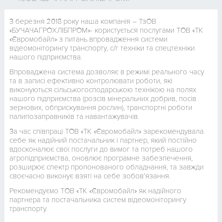
З березня 2018 року наша компанія – ТзОВ
«БУЧАЧАГРОХЛІБПРОМ»- користується послугами ТОВ «ТК
«Євромобайл» з питань впровадження системи
відеомоніторингу транспорту, с/г техніки та спецтехніки
нашого підприємства.
Впроваджена система дозволяє в режимі реального часу
та в записі ефективно контролювати роботи, які
виконуються сільськогосподарською технікою на полях
нашого підприємства (розсів мінеральних добрив, посів
зернових, обприскування рослин), транспортні роботи
палипозаправників та навантажувачів.
За час співпраці ТОВ «ТК «Євромобайл» зарекомендувала
себе як надійний постачальник і партнер, який постійно
вдосконалює свої послуги до вимог та потреб нашого
агропідприємства, оновлює програмне забезпечення,
розширює спектр пропонованого обладнання, та завжди
своєчасно виконує взяті на себе зобов’язання.
Рекомендуємо ТОВ «ТК «Євромобайл» як надійного
партнера та постачальника систем відеомоніторингу
транспорту.