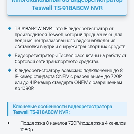
Аудиопоток
4 Кбайт/сек
Teswell TS-918ABCW NVR
кан
Размер аудио
14 Мбайт/час
TS-918ABCW NVR—это IP-видеорегистратор от
производителя Teswell, который предназначен для
Тип хранилища
1 SATA, 2.5,
ведения централизованного видеонаблюдения
ёмкост
обстановки внутри и снаружи транспортных средств.
Сигналы
Дискретные входы
8 независим
Видеорегистраторы Тесвел рассчитаны на работу от
Сработка по
бортовой сети транспортного средства.
К видеорегистратору возможно подключение до 8
Дискретные выходы
2 независи
IP-камер стандарта ONFIV с разрешением до 720Р
или до 4 IP-камер стандарта ONFIV с разрешением
Определение
Поддерж
до 1080Р.
движения в кадре
USB
ХОСТ
1 (о
Ключевые особенности видеорегистратора
Teswell TS-918ABCW NVR:
Сетевые
Ethernet
1 (о
интерфейсы
Поддержка 8 каналов 720P/поддержка 4 каналов
Wi-Fi
1 (о
1080p