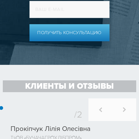
ПОЛУЧИТЬ КОНСУЛЬТАЦИЮ
КЛИЕНТЫ И ОТЗЫВЫ
Прокіпчук Лілія Олесівна
ТзОВ «БУЧАЧАГРОХЛІБПРОМ»