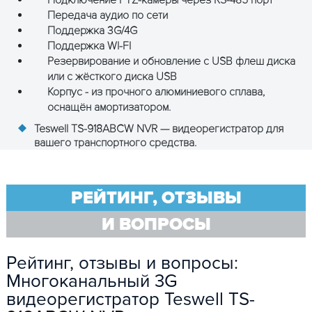
Часы
Встроенные ч
Передача аудио по сети
вре
Поддержка 3G/4G
Поддержка WI-FI
Размер упаковки, мм
245* 1
Резервирование и обновление с USB флеш диска
или с жёсткого диска USB
Вес, кг
2.8 (бе
Корпус - из прочного алюминиевого сплава,
оснащён амортизатором.
Teswell TS-918ABCW NVR — видеорегистратор для
ОСТАВЬТЕ ЗАЯВКУ
вашего транспортного средства.
и получите консультацию
РЕЙТИНГ, ОТЗЫВЫ
И ВОПРОСЫ
Рейтинг, отзывы и вопросы:
Многоканальный 3G
видеорегистратор Teswell TS-