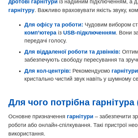
дротові гарнітури
із надійним підключенням, а 
гарнітуру
. Важливо враховувати якість звуку, ко
Для офісу та роботи:
Чудовим вибором с
комп’ютера
із
USB-підключенням
. Вони з
передачі голосу.
Для віддаленої роботи та дзвінків:
Оптим
забезпечують свободу пересування та зручн
Для кол-центрів:
Рекомендуємо
гарнітур
кристально чистий звук навіть у шумному с
Для чого потрібна гарнітура
Основне призначення
гарнітури
– забезпечити зр
роботи або онлайн-спілкування. Такі пристрої необ
використання.