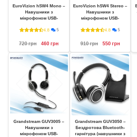
EuroVizion hSW4 Mono –
EuroVizion hSW4 Stereo –
Навушники з
Навушники з
мікрофоном USB-
мікрофоном USB-
гарнітура
гарнітура
4.8
4.8
5
5
720 грн
460 грн
910 грн
550 грн
Grandstream GUV3005 –
Grandstream GUV3050 –
Навушники з
Бездротова Bluetooth-
мікрофоном USB-
гарнітура (навушники з