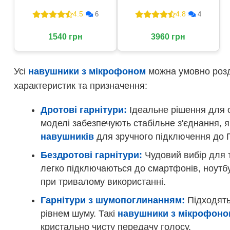
гарнітура
мікрофоном)
4.5
4.8
6
4
1540 грн
3960 грн
Усі
навушники з мікрофоном
можна умовно розді
характеристик та призначення:
Дротові гарнітури:
Ідеальне рішення для о
моделі забезпечують стабільне з'єднання, я
навушників
для зручного підключення до П
Бездротові гарнітури:
Чудовий вибір для т
легко підключаються до смартфонів, ноутбу
при тривалому використанні.
Гарнітури з шумопоглинанням:
Підходять 
рівнем шуму. Такі
навушники з мікрофоно
кристально чисту передачу голосу.