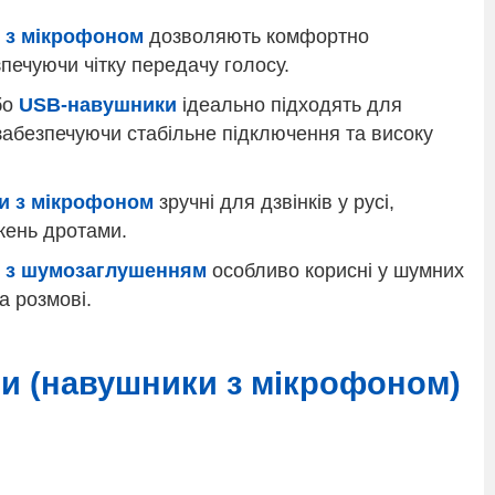
и з мікрофоном
дозволяють комфортно
зпечуючи чітку передачу голосу.
бо
USB-навушники
ідеально підходять для
 забезпечуючи стабільне підключення та високу
и з мікрофоном
зручні для дзвінків у русі,
жень дротами.
и з шумозаглушенням
особливо корисні у шумних
 розмові.
ри (навушники з мікрофоном)