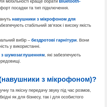
для мобільності краще обрати
Bluetooth-
мфорт посадки та тип підключення.
тануть
навушники з мікрофоном для
абезпечують стабільний зв’язок і високу якість
альний вибір –
бездротові гарнітури
. Вони
ість у використанні.
и з шумозаглушенням
, які забезпечують
ередовищі.
 (навушники з мікрофоном)?
учну та якісну передачу звуку під час розмов,
хідні як для бізнесу, так і для особистого