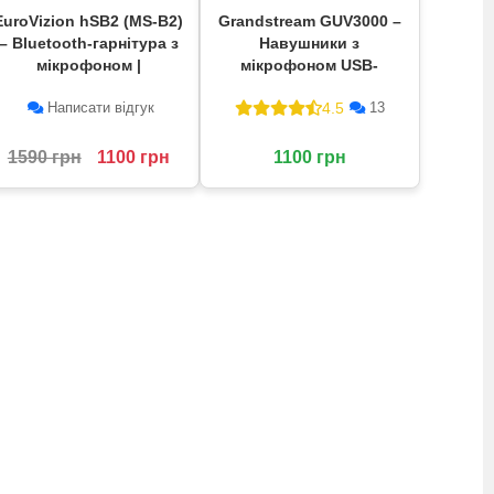
EuroVizion hSB2 (MS-B2)
Grandstream GUV3000 –
– Bluetooth-гарнітура з
Навушники з
мікрофоном |
мікрофоном USB-
ЄвроМобайл
гарнітура
4.5
Написати відгук
13
1590 грн
1100 грн
1100 грн