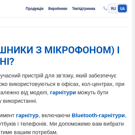
Продукція
Виробники
Техпідтримка
RU
UA
УШНИКИ З МІКРОФОНОМ) І
НІ?
сучасний пристрій для зв’язку, який забезпечує
ко використовуються в офісах, кол-центрах, при
Залежно від моделі,
гарнітури
можуть бути
 використанні.
тимент
гарнітур
, включаючи
Bluetooth-гарнітури
,
оутбуків і телефонів. Ми допоможемо вам вибрати
датиме вашим потребам.