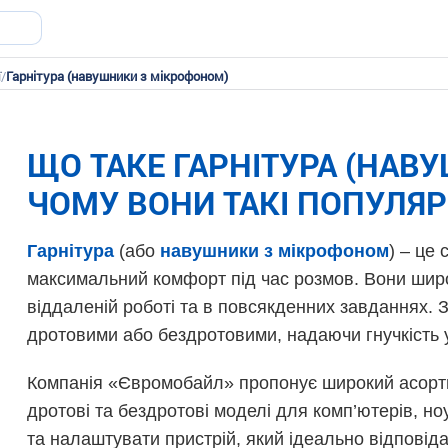
ї
/
Гарнітура (навушники з мікрофоном)
ЩО ТАКЕ ГАРНІТУРА (НАВ
ЧОМУ ВОНИ ТАКІ ПОПУЛЯР
Гарнітура
(або
навушники з мікрофоном
) – це 
максимальний комфорт під час розмов. Вони широ
віддаленій роботі та в повсякденних завданнях. 
дротовими або бездротовими, надаючи гнучкість у
Компанія «Євромобайл» пропонує широкий асор
дротові та бездротові моделі для комп’ютерів, н
та налаштувати пристрій, який ідеально відпові