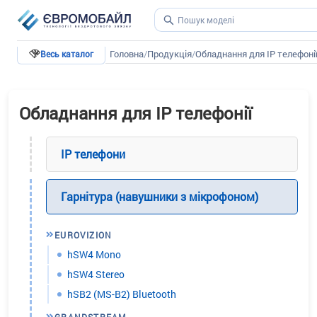
Головна
/
Продукція
/
Обладнання для IP телефоні
Весь каталог
Обладнання для IP телефонії
IP телефони
Гарнітура (навушники з мікрофоном)
EUROVIZION
hSW4 Mono
hSW4 Stereo
hSB2 (MS-B2) Bluetooth