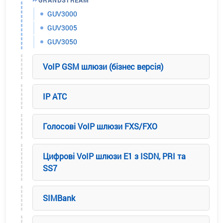
GRANDSTREAM
GUV3000
GUV3005
GUV3050
VoIP GSM шлюзи (бізнес версія)
IP ATC
Голосові VoIP шлюзи FXS/FXO
Цифрові VoIP шлюзи E1 з ISDN, PRI та
SS7
SIMBank