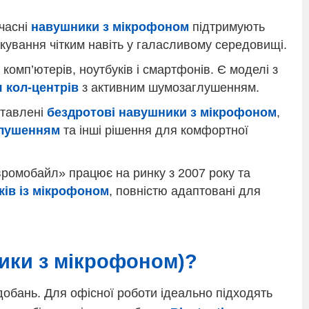
часні
навушники з мікрофоном
підтримують
кування чітким навіть у галасливому середовищі.
комп’ютерів, ноутбуків і смартфонів. Є моделі з
я кол-центрів
з активним шумозаглушенням.
ставлені
бездротові навушники з мікрофоном
,
глушенням
та інші рішення для комфортної
ромобайл» працює на ринку з 2007 року та
ів із мікрофоном
, повністю адаптовані для
ники з мікрофоном)?
добань. Для офісної роботи ідеально підходять