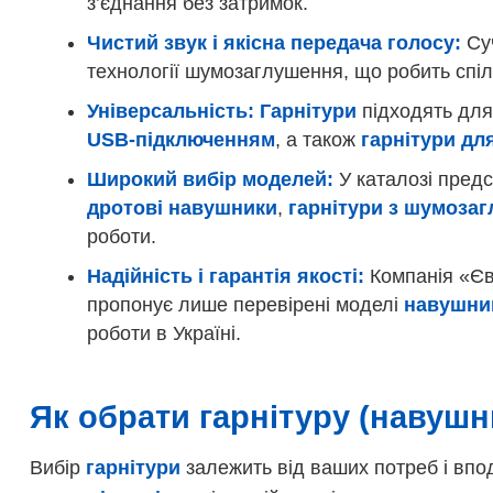
з’єднання без затримок.
Чистий звук і якісна передача голосу:
Су
технології шумозаглушення, що робить спіл
Універсальність:
Гарнітури
підходять для 
USB-підключенням
, а також
гарнітури дл
Широкий вибір моделей:
У каталозі пред
дротові навушники
,
гарнітури з шумоза
роботи.
Надійність і гарантія якості:
Компанія «Єв
пропонує лише перевірені моделі
навушник
роботи в Україні.
Як обрати гарнітуру (навуш
Вибір
гарнітури
залежить від ваших потреб і впо