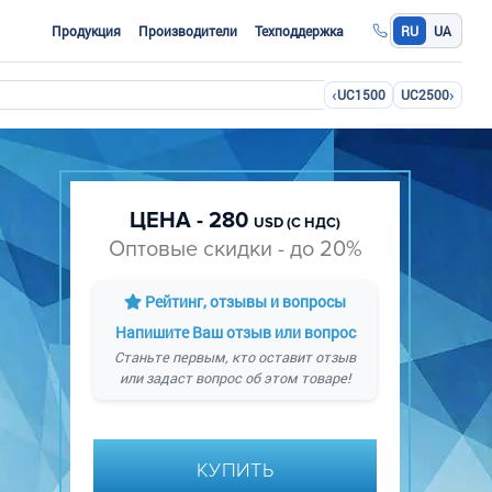
Продукция
Производители
Техподдержка
RU
UA
‹
›
UC1500
UC2500
ЦЕНА - 280
USD (С НДС)
Оптовые скидки - до 20%
Рейтинг, отзывы и вопросы
Напишите Ваш отзыв или вопрос
Станьте первым, кто оставит отзыв
или задаст вопрос об этом товаре!
КУПИТЬ