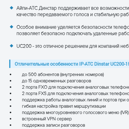
до 500
Айпи-АТС Динстар поддерживает все возможности
и Dinstar UC200:
G.711 A/U, G.723.1, G7.729.A/B
качество передаваемого голоса и стабильную раб
есть
Особое внимание уделяется безопасности телеф
позволяет безопасно подключать удаленные раб
FXO, FXS, USB 2.0, Слот SD
UC200 - это отличное решением для компаний не
Отличительные особенности IP-ATC Dinstar UC200-1
до 500 абонентов (внутренних номеров)
до 15 одновременных разговоров
2 порта FXO для подключения аналоговых телефон
 канале в Youtube >>>
2 порта FXS для подключения аналоговых телефоно
поддержка работы аналоговых линий и портов при отк
гибкая настройка правил маршрутизации
поддержка многоуровневого голосового меню (IVR)
встроенный VPN сервер
поддержка записи разговоров