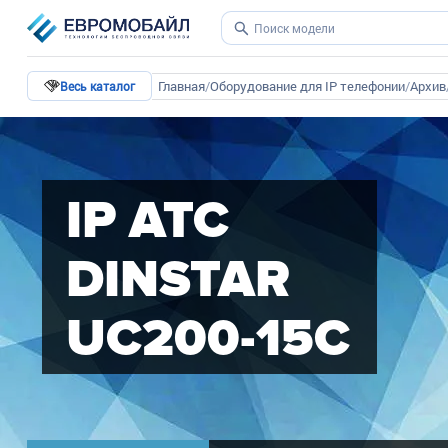
Главная
/
Оборудование для IP телефонии
/
Архив
Весь каталог
IP АТС
DINSTAR
UC200-15C