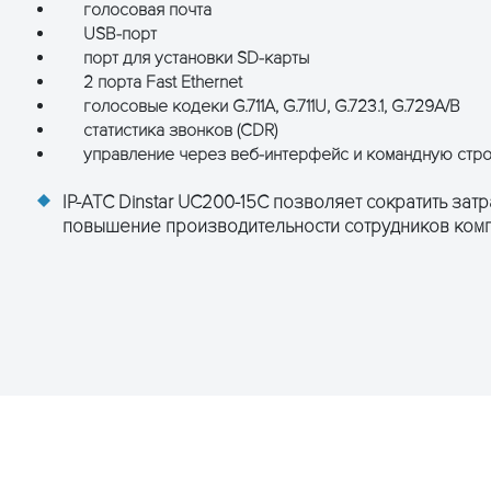
голосовая почта
USB-порт
порт для установки SD-карты
2 порта Fast Ethernet
голосовые кодеки G.711A, G.711U, G.723.1, G.729A/B
статистика звонков (CDR)
управление через веб-интерфейс и командную строку
IP-ATC Dinstar UC200-15C позволяет сократить зат
повышение производительности сотрудников комп