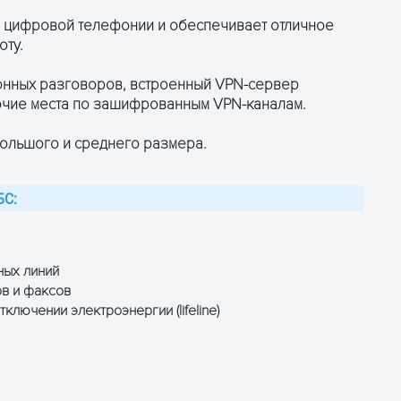
 цифровой телефонии и обеспечивает отличное
оту.
онных разговоров, встроенный VPN-сервер
очие места по зашифрованным VPN-каналам.
большого и среднего размера.
ПОЛУЧИТЬ КОНСУЛЬТАЦИЮ
5C:
ных линий
в и факсов
лючении электроэнергии (lifeline)