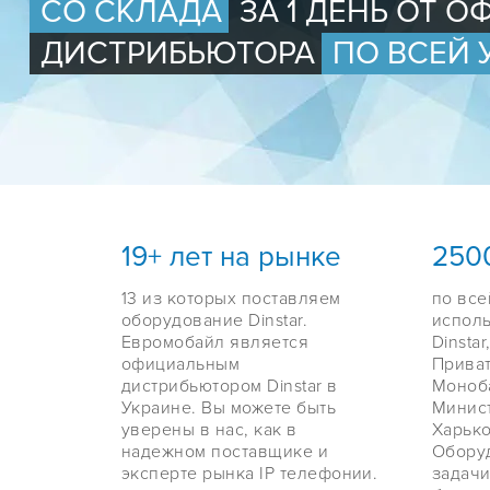
СО СКЛАДА
ЗА 1 ДЕНЬ ОТ 
ДИСТРИБЬЮТОРА
ПО ВСЕЙ 
19+ лет на рынке
250
13 из которых поставляем
по все
оборудование Dinstar.
испол
Евромобайл является
Dinsta
официальным
Приват
дистрибьютором Dinstar в
Моноба
Украине. Вы можете быть
Минис
уверены в нас, как в
Харько
надежном поставщике и
Оборуд
эксперте рынка IP телефонии.
задачи