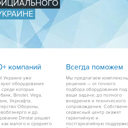
ОФИЦИАЛЬНОГО
УКРАИНЕ
0+ компаний
Всегда поможем
й Украине уже
Мы предлагаем комплексн
ьзуют оборудование
решения — от точного
r, среди которых
подбора оборудования под
банк, Binotel, Vega,
ваши задачи, до полного
нк, Укрнафта,
внедрения и технического
терство Обороны,
сопровождения. Собствен
воблэнерго и др.
сервисный центр окажет
ование Dinstar решает
гарантийную и
 как малого и среднего
постгарнатийную поддержку