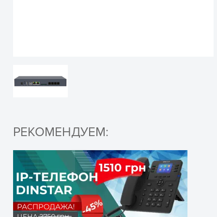
Внутрениие SIP абоненты
Видеоинструкци
Поддерживаемые аудио кодеки
Голосовая почта
Поддерживаемые интерфейсы
РЕКОМЕНДУЕМ:
Все видеоинструкции по Dinstar UC200 смотрите нашем
ОСТАВЬТЕ ЗАЯВКУ