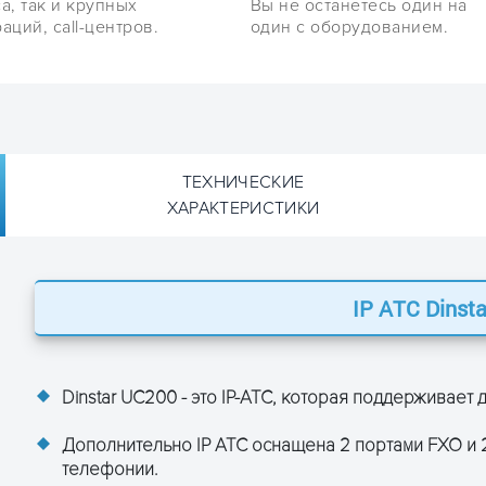
а, так и крупных
Вы не останетесь один на
аций, call-центров.
один с оборудованием.
ТЕХНИЧЕСКИЕ
ХАРАКТЕРИСТИКИ
IP ATC Dinst
tar UC200-15C
 IP ATC Dinstar UC200-15C:
FXS 2
Dinstar UC200
- это IP-АТС, которая поддерживает
FXO 2
.1.0 — [ENG]
🔍
— [ENG]
🔍
Дополнительно IP АТС оснащена 2 портами FXO и 
15
телефонии.