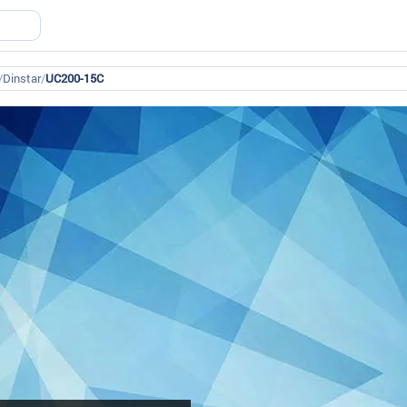
/
Dinstar
/
UC200-15C