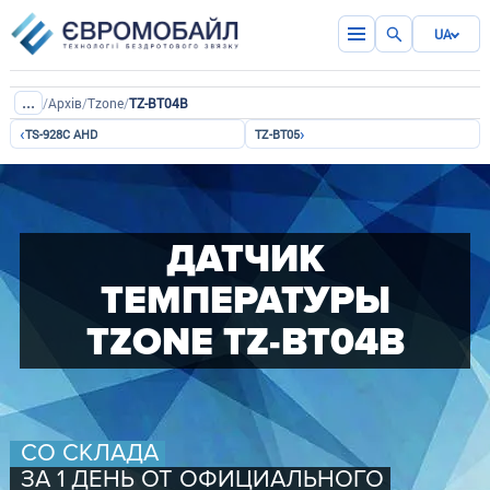
UA
...
/
Архів
/
Tzone
/
TZ-BT04B
‹
›
TS-928C AHD
TZ-BT05
ДАТЧИК
ТЕМПЕРАТУРЫ
TZONE TZ-BT04B
СО СКЛАДА
ЗА 1 ДЕНЬ ОТ ОФИЦИАЛЬНОГО