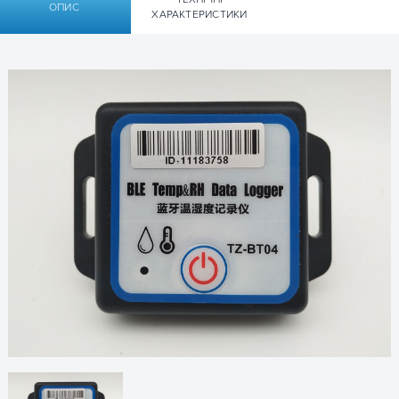
ОПИС
ХАРАКТЕРИСТИКИ
Технические характеристики
Датчик температуры Tzone TZ-BT04B
Частотный
2.400...2.4835
диапазон, ГГц
Протокол
Bluetooth 4.0
передачи данных
Модуляция
GFSK
Интервал
2 секунды, настраивается
отправки данных
Встроенная
550 мА*ч/3В
батарея
Выходная
-4 дБм, настраивается