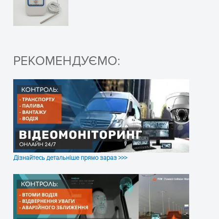
Чувствительность приёма
1 Мбит/
Дальность передачи данных, макс.
55 метр
Срок службы батареи
1 год
(зависи
РЕКОМЕНДУЄМО:
Вес, г
25
Размер, мм
50 х 35 
Диапазон рабочих температур
-25°С...
Точность измерения температуры
±0.3°С
Дізнайтесь детальніше прямо зараз >>>