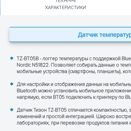
ТЕХНІЧНІ
ХАРАКТЕРИСТИКИ
Датчик температу
уры Tzone TZ-BT05B
2.4835
TZ-BT05B - логгер температуры с поддержкой Bluet
h 4.0
Nordic N51822. Позволяет собирать данные о тем
мобильные устройства (смартфоны, планшеты), кот
ды
Для настройки и отображения данных на мобильны
Bluetooth можно установить мобильное приложени
ч/3В
напрямую, если BT05 подключить к принтеру по Blu
Датчик Тизон TZ-BT05 отличается компактностью,
изменений и простой интеграцией. Широко востре
с
лабораториях, при перевозке продуктов питания 