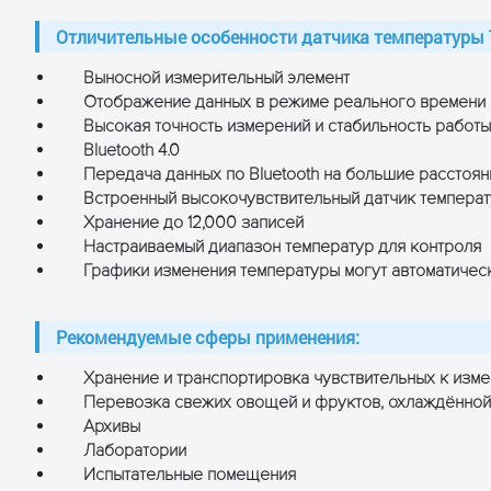
с при -93 дБм
Отличительные особенности датчика температуры 
ов
Выносной измерительный элемент
Отображение данных в режиме реального времени
т от режима эксплуатации, батарея сменная)
Высокая точность измерений и стабильность работы
Bluetooth 4.0
Передача данных по Bluetooth на большие расстоян
Встроенный высокочувствительный датчик темпера
х 15
Хранение до 12,000 записей
Настраиваемый диапазон температур для контроля
+60°С
Графики изменения температуры могут автоматичес
Рекомендуемые сферы применения:
Хранение и транспортировка чувствительных к изм
Перевозка свежих овощей и фруктов, охлаждённой
Архивы
Лаборатории
Испытательные помещения