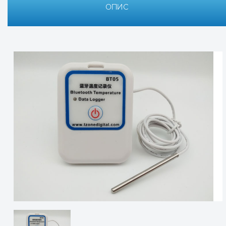
ОПИС
Технические характеристики
Датчик температ
Частотный диапазон, ГГц
2.400...
Протокол передачи данных
Bluetoot
Модуляция
GFSK
Интервал отправки данных
2 секун
Встроенная батарея
550 мА*
Выходная мощность
-4 дБм
Скорость передачи данных
1 Мбит/