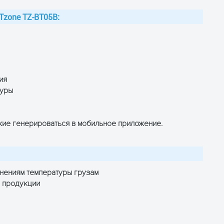
Tzone TZ-BT05B:
ия
туры
кие генерироваться в мобильное приложение.
енениям температуры грузам
 продукции