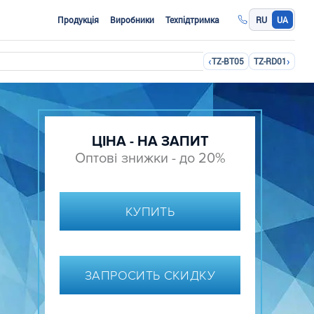
Продукція
Виробники
Техпідтримка
RU
UA
‹
›
TZ-BT05
TZ-RD01
ЦІНА - НА ЗАПИТ
Оптові знижки - до 20%
КУПИТЬ
ЗАПРОСИТЬ СКИДКУ