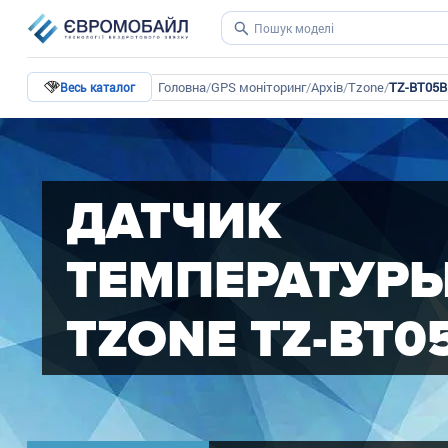
Головна
/
GPS моніторинг
/
Архів
/
Tzone
/
TZ-BT05B
Весь каталог
ДАТЧИК
ТЕМПЕРАТУР
TZONE TZ-BT0