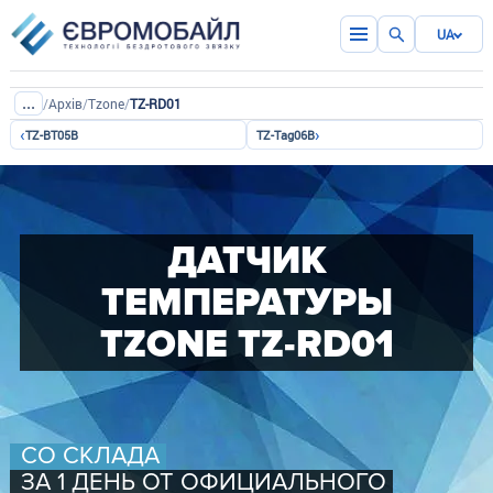
UA
...
/
Архів
/
Tzone
/
TZ-RD01
‹
›
TZ-BT05B
TZ-Tag06B
ДАТЧИК
ТЕМПЕРАТУРЫ
TZONE TZ-RD01
СО СКЛАДА
ЗА 1 ДЕНЬ ОТ ОФИЦИАЛЬНОГО