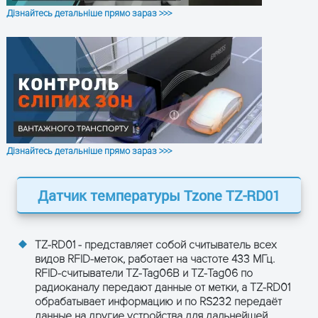
ПОЛУЧИТЬ КОНСУЛЬТАЦИЮ
Дізнайтесь детальніше прямо зараз >>>
Дізнайтесь детальніше прямо зараз >>>
Датчик температуры Tzone TZ-RD01
TZ-RD01 - представляет собой считыватель всех
видов RFID-меток, работает на частоте 433 МГц.
RFID-считыватели TZ-Tag06B и TZ-Tag06 по
радиоканалу передают данные от метки, а TZ-RD01
обрабатывает информацию и по RS232 передаёт
данные на другие устройства для дальнейшей