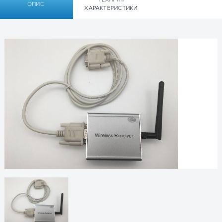
ОПИС
ХАРАКТЕРИСТИКИ
Технические характеристики
Датчик температуры Tzone TZ-RD01
Частотный диапазон, МГц
433
Чувствительность, дБм
-104
Угол идентификации
3D
Интерфейс связи
RS232
Обновление ПО
да
Питание, В
9...24
Диапазон рабочих температур
-40°C...+60°C
Защита корпуса
IP55