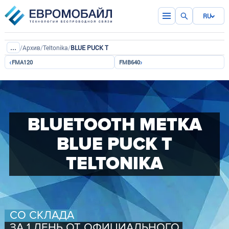
RU
...
/
Архив
/
Teltonika
/
BLUE PUCK T
‹
›
FMA120
FMB640
BLUETOOTH МЕТКА
BLUE PUCK T
TELTONIKA
СО СКЛАДА
ЗА 1 ДЕНЬ ОТ ОФИЦИАЛЬНОГО