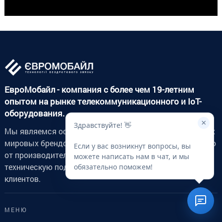
ЕвроМобайл - компания с более чем 19-летним
опытом на рынке телекоммуникационного и IoT-
оборудования.
×
Здравствуйте! 👋
Мы являемся официальным дистрибьютором ведущих
мировых брендов, поставляем оборудование напрямую
Если у вас возникнут вопросы, вы
от производителей и обеспечиваем профессиональную
можете написать нам в чат, и мы
техническую поддержку и подбор решений под задачи
обязательно поможем!
клиентов.
МЕНЮ