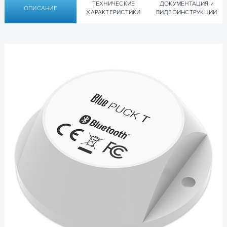
ТЕХНИЧЕСКИЕ
ДОКУМЕНТАЦИЯ и
ОПИСАНИЕ
ХАРАКТЕРИСТИКИ
ВИДЕОИНСТРУКЦИИ
Технические характеристики
Видеоинструкции Teltonika Bluetooth-
Bluetoth метка Blue Puck T Teltonika
метки:
Аккумулятор
Жизненный цикл до 19 лет
Bluetooth
2,4 ГГц - Bluetooth Low Energy 4.0 /
4.2
NFC
Поддерживает
Размеры
57 мм основание - толщина 18
мм - 2 крепежных отверстия 4 мм
с интервалом 49 мм
Вес
36 грамм
Рабочая
От -40 ° C до + 85 ° C
Температура