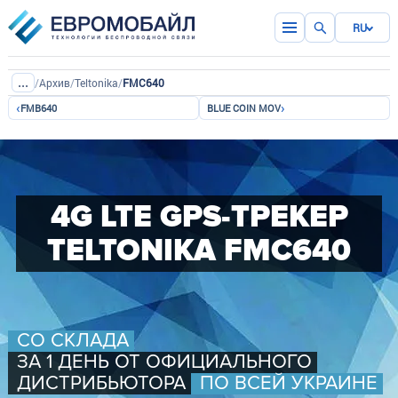
RU
...
/
Архив
/
Teltonika
/
FMC640
‹
›
FMB640
BLUE COIN MOV
4G LTE GPS-ТРЕКЕР
TELTONIKA FMC640
СО СКЛАДА
ЗА 1 ДЕНЬ ОТ ОФИЦИАЛЬНОГО
ДИСТРИБЬЮТОРА
ПО ВСЕЙ УКРАИНЕ