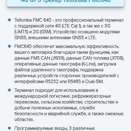
СПЕЦИФИКАЦИИ
Размеры
104.1 x 76.8 x 31.5 мм (Д x Ш x В)
Teltonika FMC 640 - это профессиональный терминал
Вес
197 г
с поддержкой сети 4G (LTE Cat 1), а так же с 3G
(UMTS) и 2G (GSM). Устройство оснащено модулями
УСЛОВИЯ РАБОТЫ
GNSS, внешними антеннами GNSS и LTE.
FMC640 обеспечит максимальную эффективность
ОСТАВЬТЕ ЗАЯВКУ
Рабочая
-40 °C до +85 °C
вашего автопарка благодаря таким функциям, как
температура (без
и получите консультацию
данные FMS CAN (J1939), данные CAN топлива (J1708),
батареи)
оперативные данные тахографа (K-Line), загрузка
файлов удаленного тахографа, поддержка
Температура
-40 °C до +85 °C
различных устройств сторонних производителей с
хранения (без
интерфейсами RS232 или RS485 и Dual-SIM.
батареи)
Терминал подходит для использования в
Относительная
5% to 95% non-condensing
международной логистике, рефрижераторных
влажность при
перевозках, сельском хозяйстве, строительстве и
хранении
добыче полезных ископаемых, службе
безопасности и аварийной службе, а также смежных
Степень защиты
IP41
областях.
корпуса
Программируемые входы, 3 различных