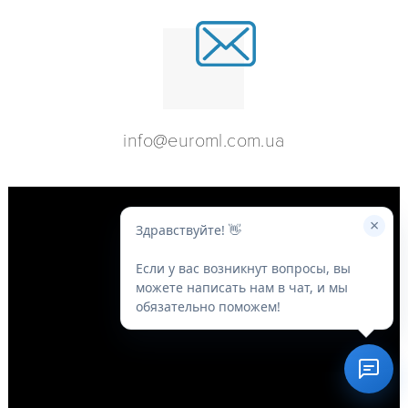
info@euroml.com.ua
×
Здравствуйте! 👋
Если у вас возникнут вопросы, вы
можете написать нам в чат, и мы
обязательно поможем!