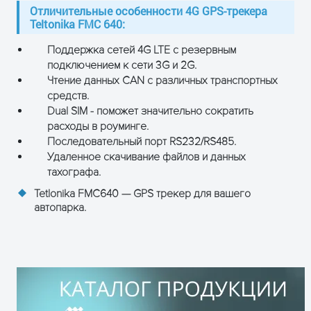
Отличительные особенности 4G GPS-трекера
GNSS антенна
Внешняя
Teltonika FMC 640:
GSM антенна
Внешняя
Поддержка сетей 4G LTE с резервным
подключением к сети 3G и 2G.
USB
2.0 Mini-USB
Чтение данных CAN с различных транспортных
средств.
LED индикация
2 LED индикатора состояния
Dual SIM - поможет значительно сократить
SIM
расходы в роуминге.
2x SIM Card (Dual-SIM)
Последовательный порт RS232/RS485.
Внутренняя
2МБ внутренняя флэш память и
Удаленное скачивание файлов и данных
память
внешней Micro SD карты до 32ГБ
тахографа.
Tetlonika FMC640 — GPS трекер для вашего
ФУНКЦИИ
автопарка.
Датчики
Акселерометр
Сценарии
Безопасное вождение, Превышен
Оповещение о блокировке GSM с
Оповещение - холостой ход, Опр
буксировки автомобиля, Определ
Geofence, Геозона, Оповещение о