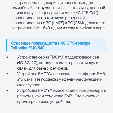
настраиваемых сценария цифровых выходов
ИНТЕРФЕЙСЫ
ПОЛУЧИТЬ КОНСУЛЬТАЦИЮ
(иммобилайзер, зуммер, сигнальные лампы, дверной
замок и другие сценарии) вместе с 4G (LTE Cat 1)
Цифровые входы
4
совместимостью, в том числе резервной
совместимостью с 3G (UMTS) и 2G (GSM), делают это
Цифровые
4
устройство ФМЦ 640 одним из самых гибких в мире.
выходы
Аналоговые
4
Основные преимущества 4G GPS-трекера
входы
Teltonika FMC 640:
1-Wire
1
Устройства серии FMC1YX поддерживают сети
(4G, 3G, 2G), потому что имеют разные модули
RS232
2
связи, для разных регионов.
Устройства FMC1YX основаны на платформе FMB,
RS485
1
это означает поддержку идентичных функций и
аксессуаров.
CAN j1939
2
Устройства FMC1YX имеют идентичные размеры и
разъёмы, как и семейство FMB1. Это экономит
J1708
1
время при замене устройства.
K-line
1