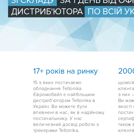
ЗІ СКЛАДУ
ЗА 1 ДЕНЬ ВІД О
ДИСТРИБ'ЮТОРА
ПО ВСІЙ УК
17+ років на ринку
200
15 з яких постачаємо
щоміся
обладнання Teltonika.
клієнта
Євромобайл є найбільшим
з них –
дистрибʼютором Teltonika в
Ви мож
Україні. Ви можете бути
якості
впевнені в нас, як в надійному
постач
постачальнику. У нас
сертиф
величезний досвід роботи з
також 
трекерами Teltonika.
клієнті