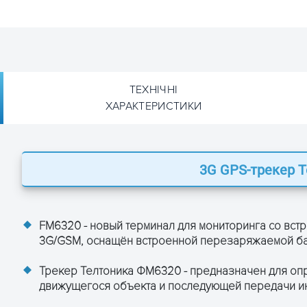
ТЕХНІЧНІ
ХАРАКТЕРИСТИКИ
3G GPS-трекер T
Teltonika FM6320
S/EDGE модуль
 зависят от модуля:
FM6320 - новый терминал для мониторинга со вс
0, 2100 МГц (мировой)
AC модуль)
3G/GSM, оснащён встроенной перезаряжаемой ба
ны, зависят от модуля:
ц (мировой)
Трекер Телтоника ФМ6320 - предназначен для опр
модуль)
движущегося объекта и последующей передачи и