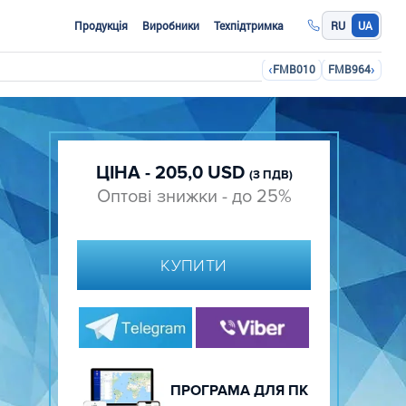
Продукція
Виробники
Техпідтримка
RU
UA
‹
›
FMB010
FMB964
ЦІНА - 205,0 USD
(З ПДВ)
Оптові знижки - до 25%
КУПИТИ
ПРОГРАМА ДЛЯ ПК