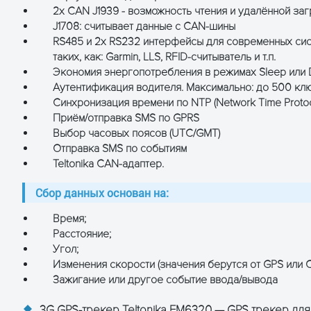
SMA) для повышения чувствительности
2х CAN J1939 - возможность чтения и удалённой з
(MCX) для повышения чувствительности
J1708: считывает данные с CAN-шины
RS485 и 2x RS232 интерфейсы для современных сис
ея 550 мА*ч
таких, как: Garmin, LLS, RFID-считыватель и т.п.
Экономия энергопотребления в режимах Sleep или 
Аутентификация водителя. Максимально: до 500 ключ
Синхронизация времени по NTP (Network Time Proto
Приём/отправка SMS по GPRS
Выбор часовых поясов (UTC/GMT)
Отправка SMS по событиям
Teltonika CAN-адаптер.
Сбор данных основан на:
Время;
Расстояние;
Угол;
Изменения скорости (значения берутся от GPS или CA
Зажигание или другое событие ввода/вывода
3G GPS-трекер Teltonika FM6320 — GPS трекер для