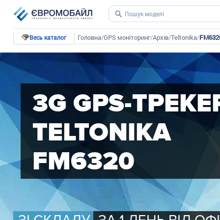
Головна
/
GPS моніторинг
/
Архів
/
Teltonika
/
FM632
Весь каталог
3G GPS-ТРЕКЕ
TELTONIKA
FM6320