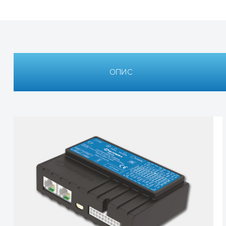
ОПИС
Технічні характеристики
3G GPS-трекер 
Частотный диапазон,
UMTS/HSPA+, GSM/GPR
МГц
UMTS/HSPA+ диапазоны,
800/850, 900, 1700, 190
900/2100 МГц (EMEA/AP
GSM/GPRS/EDGE диапазо
850, 900, 1800, 1900 МГ
900, 1800 (EMEA/APAC 