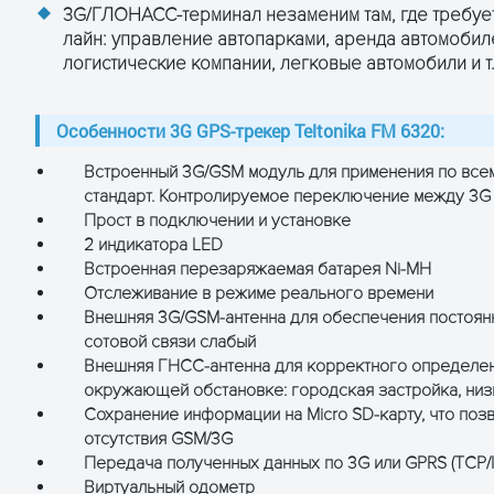
DL) (мировой диапазон)
3G/ГЛОНАСС-терминал незаменим там, где требуе
UL) (мировой диапазон)
лайн: управление автопарками, аренда автомобиле
L) (EMEA/APAC-модуль)
) (EMEA/APAC-модуль)
логистические компании, легковые автомобили и т
т/с
, DL до 296 кбит/с
Особенности 3G GPS-трекер Teltonika FM 6320:
Встроенный 3G/GSM модуль для применения по всему
 GGL, GSA, GSV, RMC, VTG протоколами
стандарт. Контролируемое переключение между 3G
ёмник
Прост в подключении и установке
инг): -162 дБм
2 индикатора LED
Встроенная перезаряжаемая батарея Ni-MH
Отслеживание в режиме реального времени
Внешняя 3G/GSM-антенна для обеспечения постоянн
статуса объекта
сотовой связи слабый
рытый» коллектор (контроль реле, LED, зуммеров и
Внешняя ГНСС-антенна для корректного определен
окружающей обстановке: городская застройка, низи
Сохранение информации на Micro SD-карту, что поз
отсутствия GSM/3G
Передача полученных данных по 3G или GPRS (TCP/I
Виртуальный одометр
 (по FOTA и USB)