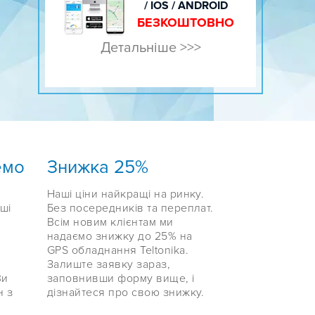
/ IOS / ANDROID
БЕЗКОШТОВНО
Детальніше >>>
емо
Знижка 25%
Наші ціни найкращі на ринку.
ші
Без посередників та переплат.
Всім новим клієнтам ми
надаємо знижку до 25% на
GPS обладнання Teltonika.
Залиште заявку зараз,
Ви
заповнивши форму вище, і
н з
дізнайтеся про свою знижку.