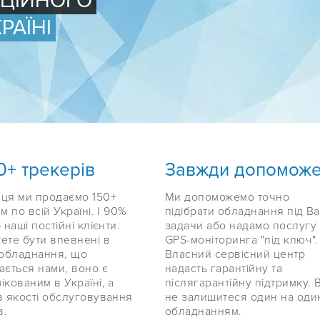
ФІЦІЙНОГО
РАЇНІ
0+ трекерів
Завжди допомож
ця ми продаємо 150+
Ми допоможемо точно
м по всій Україні. І 90%
підібрати обладнання під Ва
 наші постійні клієнти.
задачи або надамо послугу
ете бути впевнені в
GPS-моніторинга "під ключ".
 обладнання, що
Власний сервісний центр
ається нами, воно є
надасть гарантійну та
ікованим в Україні, а
післягарантійну підтримку. 
в якості обслуговування
не залишитеся один на оди
в.
обладнанням.