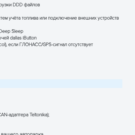
агрузки DDD файлов
тем учёта топлива или подключение внешних устройств
Deep Sleep
ей dallas iButton
col), если ГЛОНАСС/GPS-сигнал отсутствует
N-адаптера Teltonika);
 вашего автопарка.