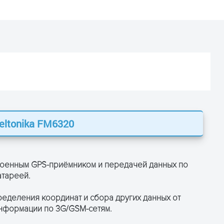
eltonika FM6320
ЗАЛИШТЕ ЗАЯВКУ
та отримайте консультацію
троенным GPS-приёмником и передачей данных по
тареей.
еделения координат и сбора других данных от
нформации по 3G/GSM-сетям.