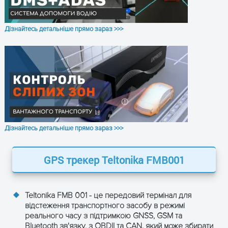
та отримайте консультацію
Дізнайтесь детальніше прямо зараз >>>
Дізнайтесь детальніше прямо зараз >>>
ОТРИМАТИ КОНСУЛЬТАЦІЮ
GPS трекер Teltonika FMB001
Teltonika FMB 001 - це передовий термінал для
відстеження транспортного засобу в режимі
реального часу з підтримкою GNSS, GSM та
Bluetooth зв'язку, з OBDII та CAN, який може збирати