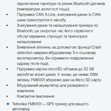
підключення гарнітури та різних Bluetooth датчиків
(температури, вологості тощо).
Підтримка CAN: K-Line, зчитування даних із CAN-
шини транспортного засобу
Зчитування даних та налаштування трекера по
Bluetooth, це скорочує час його сервісного
ОТРИМАТИ КОНСУЛЬТАЦІЮ
обслуговування, спрощує та прискорює
налаштування
Виявлення зіткнень за допомогою функції Crash
detection завдяки вбудованому 3-х осьовому
акселерометру. Ви отримаєте повідомлення
одразу після події.
Підтримка картки microSD об’ємом до 32 GB
запобігає втраті даних. У зонах, де немає GSM
зв'язку, FMB001 збереже дані на Micro SD карту.
Вбудований акумулятор для резервного
живлення.
Компактне виконання.
Teltonika FMB001 — GPS трекер для вашого
автопарку.