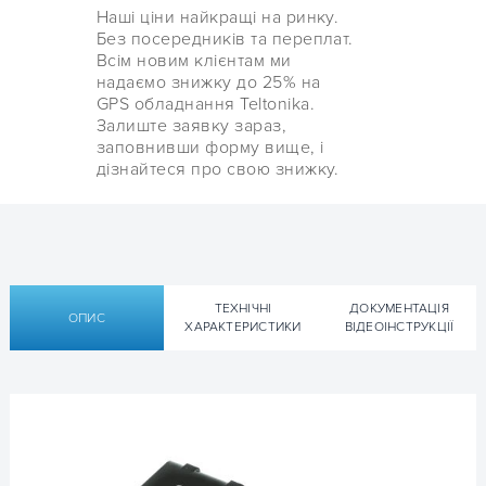
Наші ціни найкращі на ринку.
Без посередників та переплат.
Всім новим клієнтам ми
надаємо знижку до 25% на
GPS обладнання Teltonika.
Залиште заявку зараз,
заповнивши форму вище, і
дізнайтеся про свою знижку.
ТЕХНІЧНІ
ДОКУМЕНТАЦІЯ
ОПИС
ХАРАКТЕРИСТИКИ
ВІДЕОІНСТРУКЦІЇ
Технічні характеристики
Технічна документація Teltonika
GPS трекер Teltonika FMB001
FMB001:
GSM
Чотири діапазони: 900/1800 МГц;