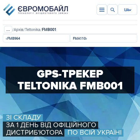
UA
...
/
Архів
/
Teltonika
/
FMB001
‹
›
FMB964
FMA110
GPS-ТРЕКЕР
TELTONIKA FMB001
ЗІ СКЛАДУ
ЗА 1 ДЕНЬ ВІД ОФІЦІЙНОГО
ДИСТРИБ'ЮТОРА
ПО ВСІЙ УКРАЇНІ