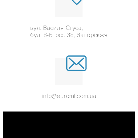
вул. Василя Стуса,
буд. 8-Б, оф. 38, Запоріжжя
info@euroml.com.ua