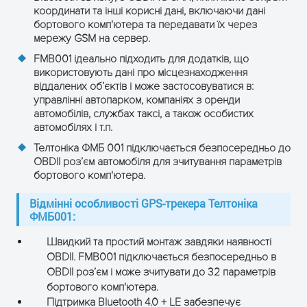
координати та інші корисні дані, включаючи дані
бортового комп'ютера та передавати їх через
мережу GSM на сервер.
FMB001 ідеально підходить для додатків, що
використовують дані про місцезнаходження
віддалених об’єктів і може застосовуватися в:
управлінні автопарком, компаніях з оренди
автомобілів, службах таксі, а також особистих
автомобілях і т.п.
Телтоніка ФМБ 001 підключається безпосередньо до
OBDII роз’єм автомобіля для зчитування параметрів
бортового комп'ютера.
ЗАЛИШТЕ ЗАЯВКУ
та отримайте консультацію
Відмінні особливості GPS-трекера Телтоніка
ФМБ001:
Швидкий та простий монтаж завдяки наявності
OBDII. FMB001 підключається безпосередньо в
OBDII роз’єм і може зчитувати до 32 параметрів
бортового комп'ютера.
Підтримка Bluetooth 4.0 + LE забезпечує