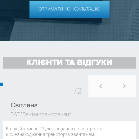
ОТРИМАТИ КОНСУЛЬТАЦІЮ
КЛІЄНТИ ТА ВІДГУКИ
Світлана
ВАТ "Вантажтранстранзит"
В нашій компанії було завдання по контролю
місцезнаходження транспорта звантажем.