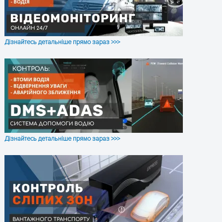
Режими
GPS sleep, Deep Sleep, Ultra
збереження енергії
Deep Sleep, Online Deep
Sleep
Поточна
Дізнайтесь детальніше прямо зараз >>>
швидкість,
Середня
швидкість,
Загальний пробіг,
Температура
самокату,
Температура
вбудованої
батареї,
Прогнозований
Дізнайтесь детальніше прямо зараз >>>
пробіг,
Відсоток заряду
батареї, Поточний
режим роботи,
Коди помилок, Час
їзди
Керування
Увімкнення / вимкнення
скутером
двигуна, Блокування /