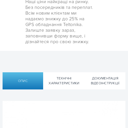
Наші ціни найкращі на ринку.
Без посередників та переплат.
Всім новим клієнтам ми
надаємо знижку до 25% на
GPS обладнання Teltonika.
Залиште заявку зараз,
заповнивши форму вище, і
дізнайтеся про свою знижку.
ТЕХНІЧНІ
ДОКУМЕНТАЦІЯ
ОПИС
ХАРАКТЕРИСТИКИ
ВІДЕОІНСТРУКЦІЇ
Технічні характеристики
Технічна документація Teltonika
Дані, що зчитуються
TST100:
GPS трекер Teltonika TST100
Підтримувані
GSM/GPRS/GNSS/Bluetooth