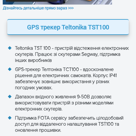
розблокування,
ЗАЛИШТЕ ЗАЯВКУ
Дізнайтесь детальніше прямо зараз >>>
Підсвічування вкл / вимк ,
та отримайте консультацію
Сирена вкл / вимк /
звуковий сигнал,
GPS трекер Teltonika TST100
Встановлення обмеження
швидкості (для кожного
режиму),
Установка прискорення
Teltonika TST 100 - пристрій відстеження електронних
скутерів. Працює зі скутерами Segway, підтримка
Оновлення
FOTA Web (Cloud based
інших виробників
прошивки та
solution), Teltonika
GPS-трекер Телтоніка ТСТ100 - вдосконалене
конфігурації
Configurator (USB,
рішення для електричних самокатів. Корпус IP41
Bluetooth)
забезпечує зовнішнє використання у різних
погодних умовах.
Підтримувані
Виявлення падіння,
сценарії
Jamming Detection,
Діапазон вхідного живлення 9-50В дозволяє
ОТРИМАТИ КОНСУЛЬТАЦІЮ
Виявлення відключення,
використовувати пристрій з різними моделями
Геозони, Визначення
електронних скутерів.
початку та кінця поїздки
Підтримка FOTA сервісу забезпечить цілодобовий
Запобігання
Подача сигналу тривоги
доступ для віддаленого налаштування TST100 та
крадіжкам
через зумер
оновлення прошивки.