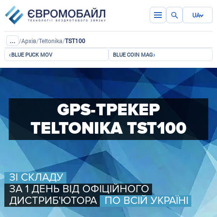
UA
...
/
Архів
/
Teltonika
/
TST100
‹
›
BLUE PUCK MOV
BLUE COIN MAG
GPS-ТРЕКЕР
TELTONIKA TST100
ЗІ СКЛАДУ
ЗА 1 ДЕНЬ ВІД ОФІЦІЙНОГО
ДИСТРИБ'ЮТОРА
ПО ВСІЙ УКРАЇНІ