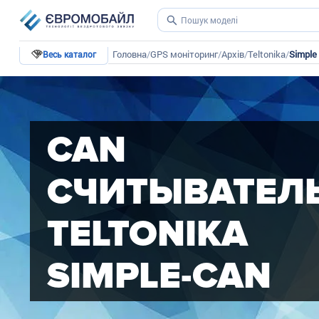
Головна
/
GPS моніторинг
/
Архів
/
Teltonika
/
Simple
Весь каталог
CAN
СЧИТЫВАТЕЛ
TELTONIKA
SIMPLE-CAN