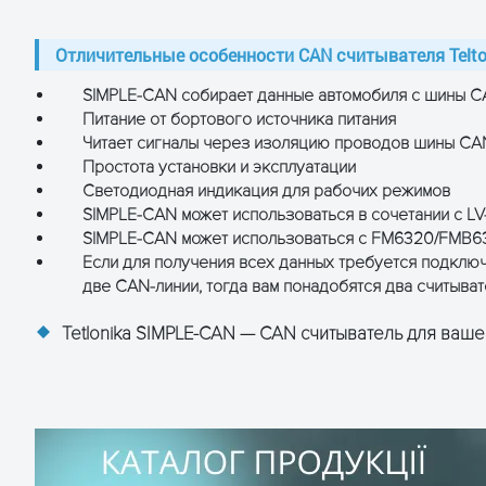
Отличительные особенности CAN считывателя Telto
SIMPLE-CAN собирает данные автомобиля с шины 
Питание от бортового источника питания
Читает сигналы через изоляцию проводов шины CA
Простота установки и эксплуатации
Светодиодная индикация для рабочих режимов
SIMPLE-CAN может использоваться в сочетании с 
SIMPLE-CAN может использоваться с FM6320/FMB63
Если для получения всех данных требуется подклю
две CAN-линии, тогда вам понадобятся два считыва
Tetlonika SIMPLE-CAN — CAN считыватель для ваше