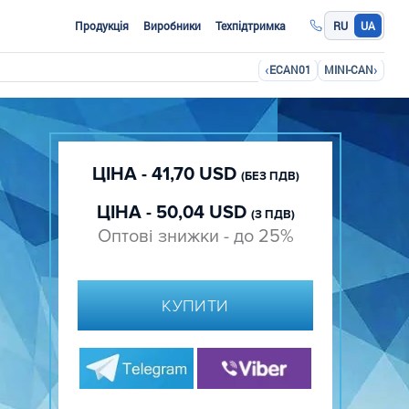
Продукція
Виробники
Техпідтримка
RU
UA
‹
›
ECAN01
MINI-CAN
ЦІНА - 41,70 USD
(БЕЗ ПДВ)
ЦІНА - 50,04 USD
(З ПДВ)
Оптові знижки - до 25%
КУПИТИ