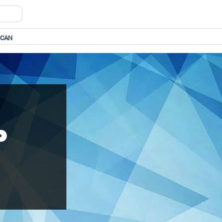
 CAN
Ь