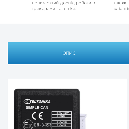
величезний досвід роботи з
також 
трекерами Teltonika.
клієнті
ОПИС
Технічні характеристики
CAN считыватель T
Питание, В
Температура эксплуатации (°C)