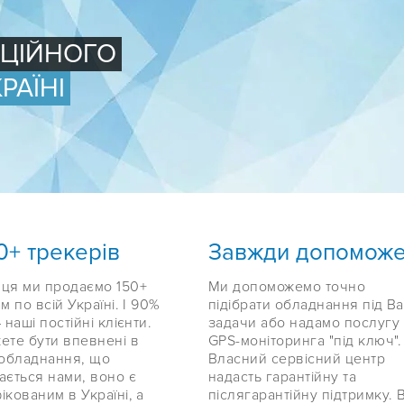
ФІЦІЙНОГО
РАЇНІ
0+ трекерів
Завжди допомож
ця ми продаємо 150+
Ми допоможемо точно
м по всій Україні. І 90%
підібрати обладнання під Ва
 наші постійні клієнти.
задачи або надамо послугу
ете бути впевнені в
GPS-моніторинга "під ключ".
 обладнання, що
Власний сервісний центр
ається нами, воно є
надасть гарантійну та
ікованим в Україні, а
післягарантійну підтримку. 