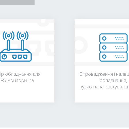
бір обладнання для
Впровадження і нала
PS-моніторинга
обладнання,
пуско-налагоджувальн