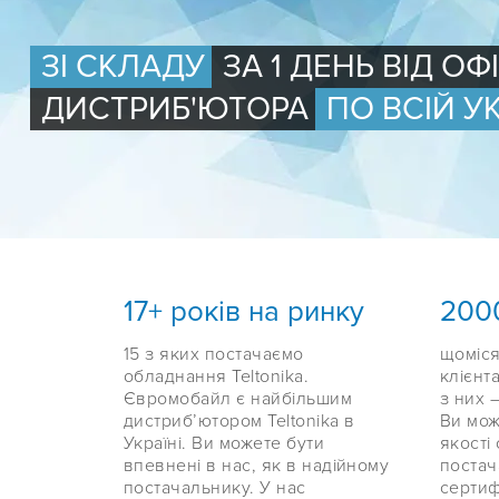
ЗІ СКЛАДУ
ЗА 1 ДЕНЬ ВІД О
ДИСТРИБ'ЮТОРА
ПО ВСІЙ УК
17+ років на ринку
200
15 з яких постачаємо
щоміся
обладнання Teltonika.
клієнта
Євромобайл є найбільшим
з них –
дистрибʼютором Teltonika в
Ви мож
Україні. Ви можете бути
якості
впевнені в нас, як в надійному
постач
постачальнику. У нас
сертиф