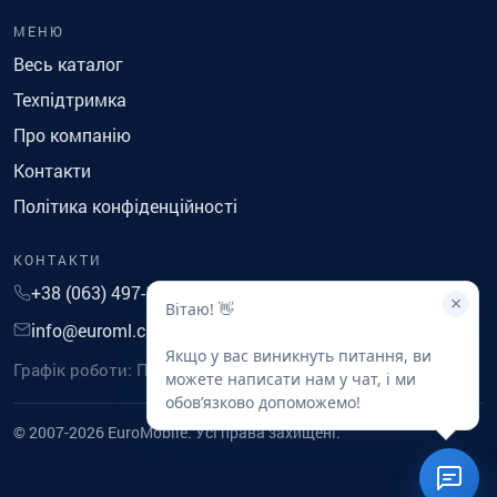
МЕНЮ
Весь каталог
Техпідтримка
Про компанію
Контакти
Політика конфіденційності
КОНТАКТИ
+38 (063) 497-14-41
×
Вітаю! 👋
info@euroml.com.ua
Якщо у вас виникнуть питання, ви
Графік роботи: Понеділок-П'ятниця з 9 до 18
можете написати нам у чат, і ми
обовʼязково допоможемо!
© 2007-2026 EuroMobile. Усі права захищені.