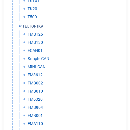
TK101
TK20
Т500
TELTONIKA
FMU125
FMU130
ECAN01
Simple CAN
MINI-CAN
FM3612
FMB002
FMB010
FM6320
FMB964
FMB001
FMA110