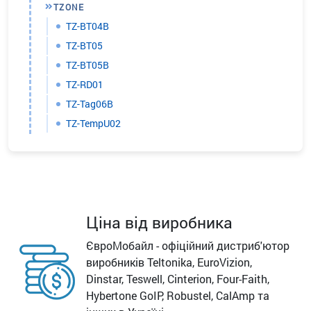
TZONE
TZ-BT04B
TZ-BT05
TZ-BT05B
TZ-RD01
TZ-Tag06B
TZ-TempU02
Ціна від виробника
ЄвроМобайл - офіційний дистриб'ютор
виробників Teltonika, EuroVizion,
Dinstar, Teswell, Cinterion, Four-Faith,
Hybertone GoIP, Robustel, CalAmp та