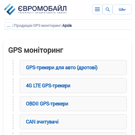
UA
...
/
Продукція
/
GPS моніторинг
/
Архів
GPS моніторинг
GPS-трекери для авто (дротові)
4G LTE GPS-трекери
OBDII GPS-трекери
CAN зчитувачі