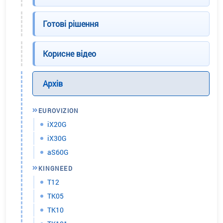
Готові рішення
Корисне відео
Архів
EUROVIZION
iX20G
iX30G
aS60G
KINGNEED
T12
TK05
TK10